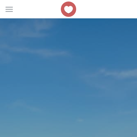
Home
Itinerari
Noleggio
Fuga dalla città
Team
Chat !